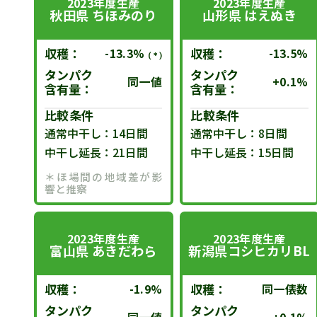
2023年度生産
2023年度生産
秋田県 ちほみのり
山形県 はえぬき
収穫：
-13.3%
収穫：
-13.5%
(＊)
タンパク
タンパク
同一値
+0.1%
含有量：
含有量：
比較条件
比較条件
通常中干し：14日間
通常中干し：8日間
中干し延長：21日間
中干し延長：15日間
＊ほ場間の地域差が影
響と推察
2023年度生産
2023年度生産
富山県 あきだわら
新潟県コシヒカリBL
収穫：
収穫：
-1.9%
同一俵数
タンパク
タンパク